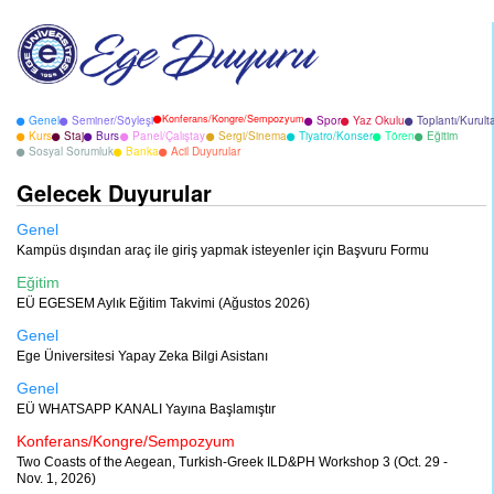
Konferans/Kongre/Sempozyum
Genel
Seminer/Söyleşi
Spor
Yaz Okulu
Toplantı/Kurult
Kurs
Staj
Burs
Panel/Çalıştay
Sergi/Sinema
Tiyatro/Konser
Tören
Eğitim
Sosyal Sorumluk
Banka
Acil Duyurular
Gelecek Duyurular
Genel
Kampüs dışından araç ile giriş yapmak isteyenler için Başvuru Formu
Eğitim
EÜ EGESEM Aylık Eğitim Takvimi (Ağustos 2026)
Genel
Ege Üniversitesi Yapay Zeka Bilgi Asistanı
Genel
EÜ WHATSAPP KANALI Yayına Başlamıştır
Konferans/Kongre/Sempozyum
Two Coasts of the Aegean, Turkish-Greek ILD&PH Workshop 3 (Oct. 29 -
Nov. 1, 2026)