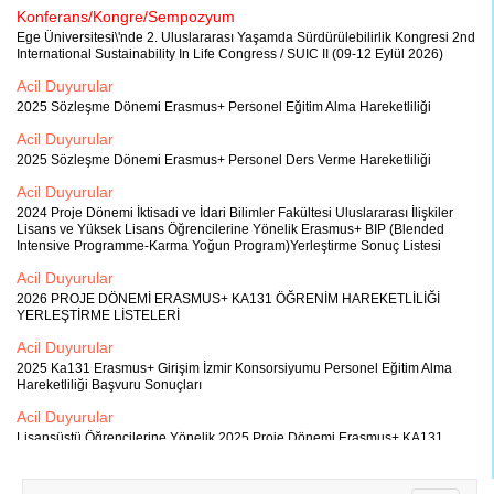
Konferans/Kongre/Sempozyum
Ege Üniversitesi\'nde 2. Uluslararası Yaşamda Sürdürülebilirlik Kongresi 2nd
International Sustainability In Life Congress / SUIC II (09-12 Eylül 2026)
Acil Duyurular
2025 Sözleşme Dönemi Erasmus+ Personel Eğitim Alma Hareketliliği
Acil Duyurular
2025 Sözleşme Dönemi Erasmus+ Personel Ders Verme Hareketliliği
Acil Duyurular
2024 Proje Dönemi İktisadi ve İdari Bilimler Fakültesi Uluslararası İlişkiler
Lisans ve Yüksek Lisans Öğrencilerine Yönelik Erasmus+ BIP (Blended
Intensive Programme-Karma Yoğun Program)Yerleştirme Sonuç Listesi
Acil Duyurular
2026 PROJE DÖNEMİ ERASMUS+ KA131 ÖĞRENİM HAREKETLİLİĞİ
YERLEŞTİRME LİSTELERİ
Acil Duyurular
2025 Ka131 Erasmus+ Girişim İzmir Konsorsiyumu Personel Eğitim Alma
Hareketliliği Başvuru Sonuçları
Acil Duyurular
Lisansüstü Öğrencilerine Yönelik 2025 Proje Dönemi Erasmus+ KA131
Girişim İzmir Staj Konsorsiyumu Öğrenci Hareketliliği İlanı
Acil Duyurular