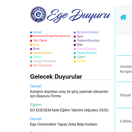
Genel
Seminer/Söyleşi
Konferans/Kongre/Sempozyum
Spor
Yaz Okulu
Toplantı/Kurultay
Kurs
Staj
Burs
Panel/Çalıştay
Sergi/Sinema
Tiyatro/Konser
Tören
Eğitim
Sosyal Sorumluk
Banka
Acil Duyurular
Uluslar
Kongre
Gelecek Duyurular
Genel
Kampüs dışından araç ile giriş yapmak isteyenler
Sosyal 
için Başvuru Formu
Eğitim
EÜ EGESEM Aylık Eğitim Takvimi (Ağustos 2026)
Genel
3 ARA
Ege Üniversitesi Yapay Zeka Bilgi Asistanı