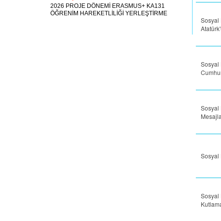
2026 PROJE DÖNEMİ ERASMUS+ KA131
ÖĞRENİM HAREKETLİLİĞİ YERLEŞTİRME
Sosyal 
LİSTELERİ
Atatürk
Acil Duyurular
2025 Ka131 Erasmus+ Girişim İzmir
Konsorsiyumu Personel Eğitim Alma Hareketliliği
Başvuru Sonuçları
Sosyal 
Cumhur
Acil Duyurular
Lisansüstü Öğrencilerine Yönelik 2025 Proje
Dönemi Erasmus+ KA131 Girişim İzmir Staj
Konsorsiyumu Öğrenci Hareketliliği İlanı
Sosyal 
Acil Duyurular
Mesajla
2025 PROJE DÖNEMİ ERASMUS+ STAJ
HAREKETLİLİĞİ İLANI
Sosyal 
Sosyal 
Kutlam