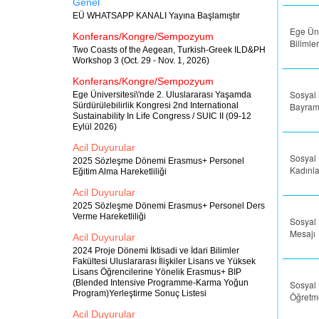
Genel
EÜ WHATSAPP KANALI Yayına Başlamıştır
Ege Üni
Konferans/Kongre/Sempozyum
Bilimle
Two Coasts of the Aegean, Turkish-Greek ILD&PH
Workshop 3 (Oct. 29 - Nov. 1, 2026)
Konferans/Kongre/Sempozyum
Sosyal 
Ege Üniversitesi\'nde 2. Uluslararası Yaşamda
Sürdürülebilirlik Kongresi 2nd International
Bayram
Sustainability In Life Congress / SUIC II (09-12
Eylül 2026)
Acil Duyurular
Sosyal 
2025 Sözleşme Dönemi Erasmus+ Personel
Kadınl
Eğitim Alma Hareketliliği
Acil Duyurular
2025 Sözleşme Dönemi Erasmus+ Personel Ders
Verme Hareketliliği
Sosyal 
Mesajı
Acil Duyurular
2024 Proje Dönemi İktisadi ve İdari Bilimler
Fakültesi Uluslararası İlişkiler Lisans ve Yüksek
Lisans Öğrencilerine Yönelik Erasmus+ BIP
(Blended Intensive Programme-Karma Yoğun
Sosyal 
Program)Yerleştirme Sonuç Listesi
Öğretm
Acil Duyurular