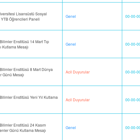
versitesi Lisansüstü Sosyal
Genel
00-00-0
r YTB Öğrencileri Paneli
Bilimler Enstitüsü 14 Mart Tıp
Genel
00-00-0
ı Kutlama Mesajı
Bilimler Enstitüsü 8 Mart Dünya
Acil Duyurular
00-00-0
ar Günü Mesajı
Bilimler Enstitüsü Yeni Yıl Kutlama
Acil Duyurular
00-00-0
Bilimler Enstitüsü 24 Kasım
Genel
00-00-0
enler Günü Kutlama Mesajı