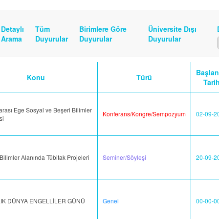
Detaylı
Tüm
Birimlere Göre
Üniversite Dışı
Arama
Duyurular
Duyurular
Duyurular
Başlan
Konu
Türü
Tarih
arası Ege Sosyal ve Beşeri Bilimler
Konferans/Kongre/Sempozyum
02-09-2
si
Bilimler Alanında Tübitak Projeleri
Seminer/Söyleşi
20-09-2
LIK DÜNYA ENGELLİLER GÜNÜ
Genel
00-00-0