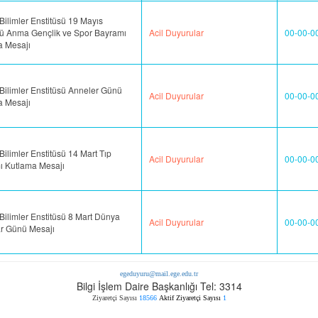
Bilimler Enstitüsü 19 Mayıs
'ü Anma Gençlik ve Spor Bayramı
Acil Duyurular
00-00-0
a Mesajı
Bilimler Enstitüsü Anneler Günü
Acil Duyurular
00-00-0
a Mesajı
Bilimler Enstitüsü 14 Mart Tıp
Acil Duyurular
00-00-0
ı Kutlama Mesajı
Bilimler Enstitüsü 8 Mart Dünya
Acil Duyurular
00-00-0
ar Günü Mesajı
egeduyuru@mail.ege.edu.tr
Bilgi İşlem Daire Başkanlığı Tel: 3314
Ziyaretçi Sayısı
18566
Aktif Ziyaretçi Sayısı
1