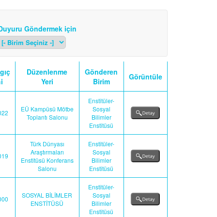
Duyuru Göndermek için
gıç
Düzenlenme
Gönderen
Görüntüle
i
Yeri
Birim
Enstitüler-
EÜ Kampüsü Mötbe
Sosyal
022
Toplantı Salonu
Bilimler
Enstitüsü
Türk Dünyası
Enstitüler-
Araştırmaları
Sosyal
019
Enstitüsü Konferans
Bilimler
Salonu
Enstitüsü
Enstitüler-
SOSYAL BİLİMLER
Sosyal
000
ENSTİTÜSÜ
Bilimler
Enstitüsü