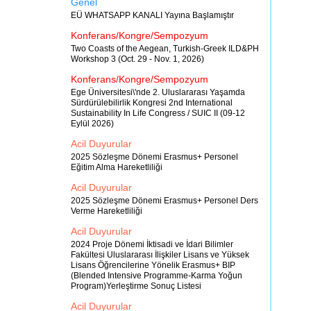
Genel
EÜ WHATSAPP KANALI Yayına Başlamıştır
Konferans/Kongre/Sempozyum
Two Coasts of the Aegean, Turkish-Greek ILD&PH
Workshop 3 (Oct. 29 - Nov. 1, 2026)
Konferans/Kongre/Sempozyum
Ege Üniversitesi\'nde 2. Uluslararası Yaşamda
Sürdürülebilirlik Kongresi 2nd International
Sustainability In Life Congress / SUIC II (09-12
Eylül 2026)
Acil Duyurular
2025 Sözleşme Dönemi Erasmus+ Personel
Eğitim Alma Hareketliliği
Acil Duyurular
2025 Sözleşme Dönemi Erasmus+ Personel Ders
Verme Hareketliliği
Acil Duyurular
2024 Proje Dönemi İktisadi ve İdari Bilimler
Fakültesi Uluslararası İlişkiler Lisans ve Yüksek
Lisans Öğrencilerine Yönelik Erasmus+ BIP
(Blended Intensive Programme-Karma Yoğun
Program)Yerleştirme Sonuç Listesi
Acil Duyurular