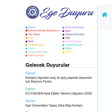
Genel
Seminer/Söyleşi
Konferans/Kongre/Sempozyum
Spor
Yaz Okulu
Toplantı/Kurultay
Kurs
Staj
Burs
Panel/Çalıştay
Sergi/Sinema
Tiyatro/Konser
Tören
Eğitim
Sosyal Sorumluk
Banka
Acil Duyurular
Gelecek Duyurular
Genel
Kampüs dışından araç ile giriş yapmak isteyenler
için Başvuru Formu
Eğitim
EÜ EGESEM Aylık Eğitim Takvimi (Ağustos 2026)
Genel
Ege Üniversitesi Yapay Zeka Bilgi Asistanı