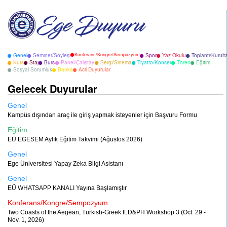
Konferans/Kongre/Sempozyum
Genel
Seminer/Söyleşi
Spor
Yaz Okulu
Toplantı/Kurult
Kurs
Staj
Burs
Panel/Çalıştay
Sergi/Sinema
Tiyatro/Konser
Tören
Eğitim
Sosyal Sorumluk
Banka
Acil Duyurular
Gelecek Duyurular
Genel
Kampüs dışından araç ile giriş yapmak isteyenler için Başvuru Formu
Eğitim
EÜ EGESEM Aylık Eğitim Takvimi (Ağustos 2026)
Genel
Ege Üniversitesi Yapay Zeka Bilgi Asistanı
Genel
EÜ WHATSAPP KANALI Yayına Başlamıştır
Konferans/Kongre/Sempozyum
Two Coasts of the Aegean, Turkish-Greek ILD&PH Workshop 3 (Oct. 29 -
Nov. 1, 2026)