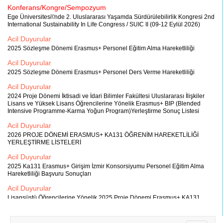
Konferans/Kongre/Sempozyum
Ege Üniversitesi\'nde 2. Uluslararası Yaşamda Sürdürülebilirlik Kongresi 2nd
International Sustainability In Life Congress / SUIC II (09-12 Eylül 2026)
Acil Duyurular
2025 Sözleşme Dönemi Erasmus+ Personel Eğitim Alma Hareketliliği
Acil Duyurular
2025 Sözleşme Dönemi Erasmus+ Personel Ders Verme Hareketliliği
Acil Duyurular
2024 Proje Dönemi İktisadi ve İdari Bilimler Fakültesi Uluslararası İlişkiler
Lisans ve Yüksek Lisans Öğrencilerine Yönelik Erasmus+ BIP (Blended
Intensive Programme-Karma Yoğun Program)Yerleştirme Sonuç Listesi
Acil Duyurular
2026 PROJE DÖNEMİ ERASMUS+ KA131 ÖĞRENİM HAREKETLİLİĞİ
YERLEŞTİRME LİSTELERİ
Acil Duyurular
2025 Ka131 Erasmus+ Girişim İzmir Konsorsiyumu Personel Eğitim Alma
Hareketliliği Başvuru Sonuçları
Acil Duyurular
Lisansüstü Öğrencilerine Yönelik 2025 Proje Dönemi Erasmus+ KA131
Girişim İzmir Staj Konsorsiyumu Öğrenci Hareketliliği İlanı
Acil Duyurular