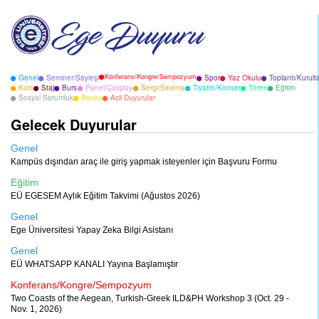
Konferans/Kongre/Sempozyum
Genel
Seminer/Söyleşi
Spor
Yaz Okulu
Toplantı/Kurult
Kurs
Staj
Burs
Panel/Çalıştay
Sergi/Sinema
Tiyatro/Konser
Tören
Eğitim
Sosyal Sorumluk
Banka
Acil Duyurular
Gelecek Duyurular
Genel
Kampüs dışından araç ile giriş yapmak isteyenler için Başvuru Formu
Eğitim
EÜ EGESEM Aylık Eğitim Takvimi (Ağustos 2026)
Genel
Ege Üniversitesi Yapay Zeka Bilgi Asistanı
Genel
EÜ WHATSAPP KANALI Yayına Başlamıştır
Konferans/Kongre/Sempozyum
Two Coasts of the Aegean, Turkish-Greek ILD&PH Workshop 3 (Oct. 29 -
Nov. 1, 2026)