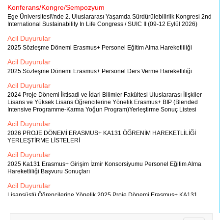
Konferans/Kongre/Sempozyum
Ege Üniversitesi\'nde 2. Uluslararası Yaşamda Sürdürülebilirlik Kongresi 2nd
International Sustainability In Life Congress / SUIC II (09-12 Eylül 2026)
Acil Duyurular
2025 Sözleşme Dönemi Erasmus+ Personel Eğitim Alma Hareketliliği
Acil Duyurular
2025 Sözleşme Dönemi Erasmus+ Personel Ders Verme Hareketliliği
Acil Duyurular
2024 Proje Dönemi İktisadi ve İdari Bilimler Fakültesi Uluslararası İlişkiler
Lisans ve Yüksek Lisans Öğrencilerine Yönelik Erasmus+ BIP (Blended
Intensive Programme-Karma Yoğun Program)Yerleştirme Sonuç Listesi
Acil Duyurular
2026 PROJE DÖNEMİ ERASMUS+ KA131 ÖĞRENİM HAREKETLİLİĞİ
YERLEŞTİRME LİSTELERİ
Acil Duyurular
2025 Ka131 Erasmus+ Girişim İzmir Konsorsiyumu Personel Eğitim Alma
Hareketliliği Başvuru Sonuçları
Acil Duyurular
Lisansüstü Öğrencilerine Yönelik 2025 Proje Dönemi Erasmus+ KA131
Girişim İzmir Staj Konsorsiyumu Öğrenci Hareketliliği İlanı
Acil Duyurular