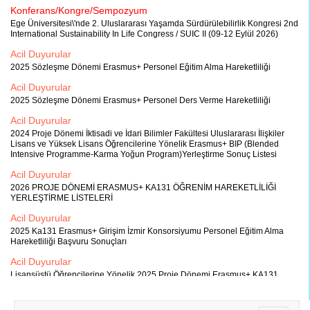
Konferans/Kongre/Sempozyum
Ege Üniversitesi\'nde 2. Uluslararası Yaşamda Sürdürülebilirlik Kongresi 2nd
International Sustainability In Life Congress / SUIC II (09-12 Eylül 2026)
Acil Duyurular
2025 Sözleşme Dönemi Erasmus+ Personel Eğitim Alma Hareketliliği
Acil Duyurular
2025 Sözleşme Dönemi Erasmus+ Personel Ders Verme Hareketliliği
Acil Duyurular
2024 Proje Dönemi İktisadi ve İdari Bilimler Fakültesi Uluslararası İlişkiler
Lisans ve Yüksek Lisans Öğrencilerine Yönelik Erasmus+ BIP (Blended
Intensive Programme-Karma Yoğun Program)Yerleştirme Sonuç Listesi
Acil Duyurular
2026 PROJE DÖNEMİ ERASMUS+ KA131 ÖĞRENİM HAREKETLİLİĞİ
YERLEŞTİRME LİSTELERİ
Acil Duyurular
2025 Ka131 Erasmus+ Girişim İzmir Konsorsiyumu Personel Eğitim Alma
Hareketliliği Başvuru Sonuçları
Acil Duyurular
Lisansüstü Öğrencilerine Yönelik 2025 Proje Dönemi Erasmus+ KA131
Girişim İzmir Staj Konsorsiyumu Öğrenci Hareketliliği İlanı
Acil Duyurular