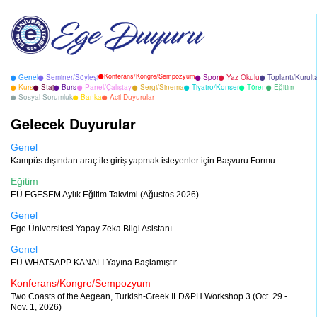
Konferans/Kongre/Sempozyum
Genel
Seminer/Söyleşi
Spor
Yaz Okulu
Toplantı/Kurult
Kurs
Staj
Burs
Panel/Çalıştay
Sergi/Sinema
Tiyatro/Konser
Tören
Eğitim
Sosyal Sorumluk
Banka
Acil Duyurular
Gelecek Duyurular
Genel
Kampüs dışından araç ile giriş yapmak isteyenler için Başvuru Formu
Eğitim
EÜ EGESEM Aylık Eğitim Takvimi (Ağustos 2026)
Genel
Ege Üniversitesi Yapay Zeka Bilgi Asistanı
Genel
EÜ WHATSAPP KANALI Yayına Başlamıştır
Konferans/Kongre/Sempozyum
Two Coasts of the Aegean, Turkish-Greek ILD&PH Workshop 3 (Oct. 29 -
Nov. 1, 2026)