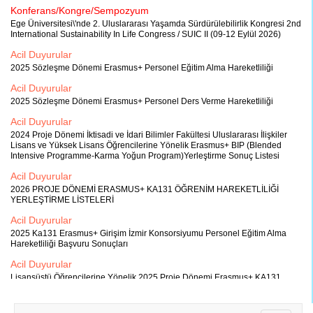
Konferans/Kongre/Sempozyum
Ege Üniversitesi\'nde 2. Uluslararası Yaşamda Sürdürülebilirlik Kongresi 2nd
International Sustainability In Life Congress / SUIC II (09-12 Eylül 2026)
Acil Duyurular
2025 Sözleşme Dönemi Erasmus+ Personel Eğitim Alma Hareketliliği
Acil Duyurular
2025 Sözleşme Dönemi Erasmus+ Personel Ders Verme Hareketliliği
Acil Duyurular
2024 Proje Dönemi İktisadi ve İdari Bilimler Fakültesi Uluslararası İlişkiler
Lisans ve Yüksek Lisans Öğrencilerine Yönelik Erasmus+ BIP (Blended
Intensive Programme-Karma Yoğun Program)Yerleştirme Sonuç Listesi
Acil Duyurular
2026 PROJE DÖNEMİ ERASMUS+ KA131 ÖĞRENİM HAREKETLİLİĞİ
YERLEŞTİRME LİSTELERİ
Acil Duyurular
2025 Ka131 Erasmus+ Girişim İzmir Konsorsiyumu Personel Eğitim Alma
Hareketliliği Başvuru Sonuçları
Acil Duyurular
Lisansüstü Öğrencilerine Yönelik 2025 Proje Dönemi Erasmus+ KA131
Girişim İzmir Staj Konsorsiyumu Öğrenci Hareketliliği İlanı
Acil Duyurular