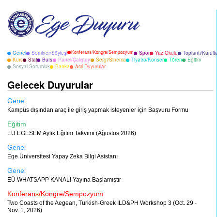
Konferans/Kongre/Sempozyum
Genel
Seminer/Söyleşi
Spor
Yaz Okulu
Toplantı/Kurult
Kurs
Staj
Burs
Panel/Çalıştay
Sergi/Sinema
Tiyatro/Konser
Tören
Eğitim
Sosyal Sorumluk
Banka
Acil Duyurular
Gelecek Duyurular
Genel
Kampüs dışından araç ile giriş yapmak isteyenler için Başvuru Formu
Eğitim
EÜ EGESEM Aylık Eğitim Takvimi (Ağustos 2026)
Genel
Ege Üniversitesi Yapay Zeka Bilgi Asistanı
Genel
EÜ WHATSAPP KANALI Yayına Başlamıştır
Konferans/Kongre/Sempozyum
Two Coasts of the Aegean, Turkish-Greek ILD&PH Workshop 3 (Oct. 29 -
Nov. 1, 2026)