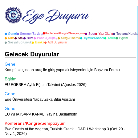
Konferans/Kongre/Sempozyum
Genel
Seminer/Söyleşi
Spor
Yaz Okulu
Toplantı/Kurult
Kurs
Staj
Burs
Panel/Çalıştay
Sergi/Sinema
Tiyatro/Konser
Tören
Eğitim
Sosyal Sorumluk
Banka
Acil Duyurular
Gelecek Duyurular
Genel
Kampüs dışından araç ile giriş yapmak isteyenler için Başvuru Formu
Eğitim
EÜ EGESEM Aylık Eğitim Takvimi (Ağustos 2026)
Genel
Ege Üniversitesi Yapay Zeka Bilgi Asistanı
Genel
EÜ WHATSAPP KANALI Yayına Başlamıştır
Konferans/Kongre/Sempozyum
Two Coasts of the Aegean, Turkish-Greek ILD&PH Workshop 3 (Oct. 29 -
Nov. 1, 2026)