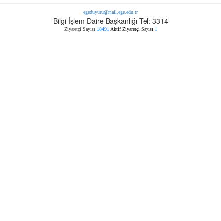
egeduyuru@mail.ege.edu.tr
Bilgi İşlem Daire Başkanlığı Tel: 3314
Ziyaretçi Sayısı
18491
Aktif Ziyaretçi Sayısı
1