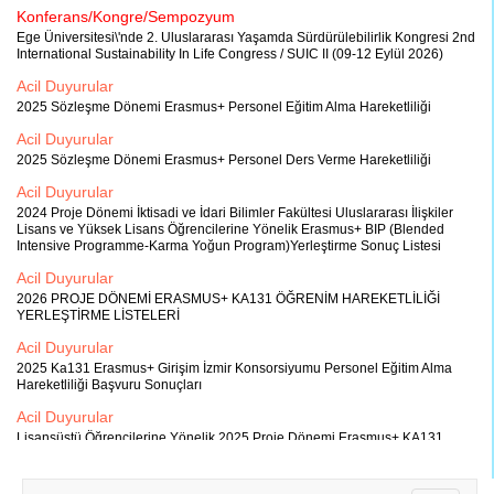
Konferans/Kongre/Sempozyum
Ege Üniversitesi\'nde 2. Uluslararası Yaşamda Sürdürülebilirlik Kongresi 2nd
International Sustainability In Life Congress / SUIC II (09-12 Eylül 2026)
Acil Duyurular
2025 Sözleşme Dönemi Erasmus+ Personel Eğitim Alma Hareketliliği
Acil Duyurular
2025 Sözleşme Dönemi Erasmus+ Personel Ders Verme Hareketliliği
Acil Duyurular
2024 Proje Dönemi İktisadi ve İdari Bilimler Fakültesi Uluslararası İlişkiler
Lisans ve Yüksek Lisans Öğrencilerine Yönelik Erasmus+ BIP (Blended
Intensive Programme-Karma Yoğun Program)Yerleştirme Sonuç Listesi
Acil Duyurular
2026 PROJE DÖNEMİ ERASMUS+ KA131 ÖĞRENİM HAREKETLİLİĞİ
YERLEŞTİRME LİSTELERİ
Acil Duyurular
2025 Ka131 Erasmus+ Girişim İzmir Konsorsiyumu Personel Eğitim Alma
Hareketliliği Başvuru Sonuçları
Acil Duyurular
Lisansüstü Öğrencilerine Yönelik 2025 Proje Dönemi Erasmus+ KA131
Girişim İzmir Staj Konsorsiyumu Öğrenci Hareketliliği İlanı
Acil Duyurular