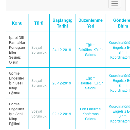
Toggle
2025 PROJE DÖNEMİ ERASMUS+ STAJ HAREKETLİLİĞİ İLANI
navigati
Başlangıç
Düzenlenme
Gönder
Konu
Türü
Tarihi
Yeri
Birim
İşaret Dili
Parmaklar
Koordinatörlü
Eğitim
Konuşsun
Sosyal
Engelsiz E
24-12-2019
Fakültesi Kültür
Eller
Sorumluk
Birimi
Salonu
Sesiniz
Koordinatör
Olsun
Görme
Koordinatörlü
Engelliler
Eğitim
Sosyal
Engelsiz E
İçin Sesli
20-12-2019
Fakültesi Kültür
Sorumluk
Birimi
Kitap
Salonu
Koordinatör
Eğitimi
Görme
Koordinatörlü
Engelliler
Fen Fakültesi
Sosyal
Engelsiz E
İçin Sesli
02-12-2019
Konferans
Sorumluk
Birimi
Kitap
Salonu
Koordinatör
Eğitimi