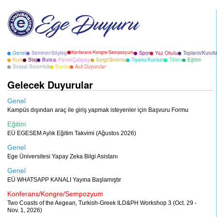
Konferans/Kongre/Sempozyum
Genel
Seminer/Söyleşi
Spor
Yaz Okulu
Toplantı/Kurult
Kurs
Staj
Burs
Panel/Çalıştay
Sergi/Sinema
Tiyatro/Konser
Tören
Eğitim
Sosyal Sorumluk
Banka
Acil Duyurular
Gelecek Duyurular
Genel
Kampüs dışından araç ile giriş yapmak isteyenler için Başvuru Formu
Eğitim
EÜ EGESEM Aylık Eğitim Takvimi (Ağustos 2026)
Genel
Ege Üniversitesi Yapay Zeka Bilgi Asistanı
Genel
EÜ WHATSAPP KANALI Yayına Başlamıştır
Konferans/Kongre/Sempozyum
Two Coasts of the Aegean, Turkish-Greek ILD&PH Workshop 3 (Oct. 29 -
Nov. 1, 2026)