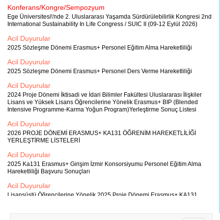
Konferans/Kongre/Sempozyum
Ege Üniversitesi\'nde 2. Uluslararası Yaşamda Sürdürülebilirlik Kongresi 2nd
International Sustainability In Life Congress / SUIC II (09-12 Eylül 2026)
Acil Duyurular
2025 Sözleşme Dönemi Erasmus+ Personel Eğitim Alma Hareketliliği
Acil Duyurular
2025 Sözleşme Dönemi Erasmus+ Personel Ders Verme Hareketliliği
Acil Duyurular
2024 Proje Dönemi İktisadi ve İdari Bilimler Fakültesi Uluslararası İlişkiler
Lisans ve Yüksek Lisans Öğrencilerine Yönelik Erasmus+ BIP (Blended
Intensive Programme-Karma Yoğun Program)Yerleştirme Sonuç Listesi
Acil Duyurular
2026 PROJE DÖNEMİ ERASMUS+ KA131 ÖĞRENİM HAREKETLİLİĞİ
YERLEŞTİRME LİSTELERİ
Acil Duyurular
2025 Ka131 Erasmus+ Girişim İzmir Konsorsiyumu Personel Eğitim Alma
Hareketliliği Başvuru Sonuçları
Acil Duyurular
Lisansüstü Öğrencilerine Yönelik 2025 Proje Dönemi Erasmus+ KA131
Girişim İzmir Staj Konsorsiyumu Öğrenci Hareketliliği İlanı
Acil Duyurular