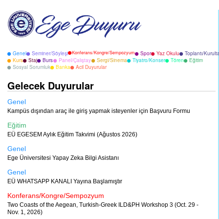
Konferans/Kongre/Sempozyum
Genel
Seminer/Söyleşi
Spor
Yaz Okulu
Toplantı/Kurult
Kurs
Staj
Burs
Panel/Çalıştay
Sergi/Sinema
Tiyatro/Konser
Tören
Eğitim
Sosyal Sorumluk
Banka
Acil Duyurular
Gelecek Duyurular
Genel
Kampüs dışından araç ile giriş yapmak isteyenler için Başvuru Formu
Eğitim
EÜ EGESEM Aylık Eğitim Takvimi (Ağustos 2026)
Genel
Ege Üniversitesi Yapay Zeka Bilgi Asistanı
Genel
EÜ WHATSAPP KANALI Yayına Başlamıştır
Konferans/Kongre/Sempozyum
Two Coasts of the Aegean, Turkish-Greek ILD&PH Workshop 3 (Oct. 29 -
Nov. 1, 2026)