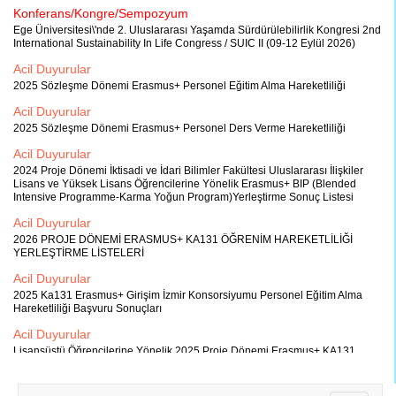
Konferans/Kongre/Sempozyum
Ege Üniversitesi\'nde 2. Uluslararası Yaşamda Sürdürülebilirlik Kongresi 2nd
International Sustainability In Life Congress / SUIC II (09-12 Eylül 2026)
Acil Duyurular
2025 Sözleşme Dönemi Erasmus+ Personel Eğitim Alma Hareketliliği
Acil Duyurular
2025 Sözleşme Dönemi Erasmus+ Personel Ders Verme Hareketliliği
Acil Duyurular
2024 Proje Dönemi İktisadi ve İdari Bilimler Fakültesi Uluslararası İlişkiler
Lisans ve Yüksek Lisans Öğrencilerine Yönelik Erasmus+ BIP (Blended
Intensive Programme-Karma Yoğun Program)Yerleştirme Sonuç Listesi
Acil Duyurular
2026 PROJE DÖNEMİ ERASMUS+ KA131 ÖĞRENİM HAREKETLİLİĞİ
YERLEŞTİRME LİSTELERİ
Acil Duyurular
2025 Ka131 Erasmus+ Girişim İzmir Konsorsiyumu Personel Eğitim Alma
Hareketliliği Başvuru Sonuçları
Acil Duyurular
Lisansüstü Öğrencilerine Yönelik 2025 Proje Dönemi Erasmus+ KA131
Girişim İzmir Staj Konsorsiyumu Öğrenci Hareketliliği İlanı
Acil Duyurular