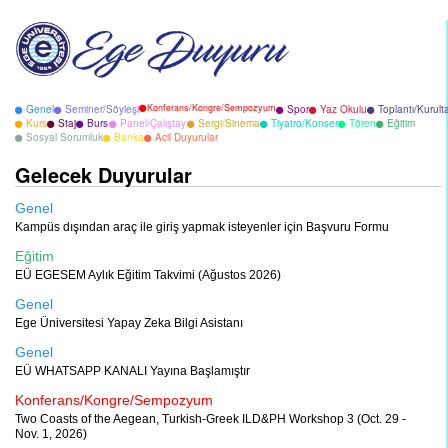
Konferans/Kongre/Sempozyum
Genel
Seminer/Söyleşi
Spor
Yaz Okulu
Toplantı/Kurult
Kurs
Staj
Burs
Panel/Çalıştay
Sergi/Sinema
Tiyatro/Konser
Tören
Eğitim
Sosyal Sorumluk
Banka
Acil Duyurular
Gelecek Duyurular
Genel
Kampüs dışından araç ile giriş yapmak isteyenler için Başvuru Formu
Eğitim
EÜ EGESEM Aylık Eğitim Takvimi (Ağustos 2026)
Genel
Ege Üniversitesi Yapay Zeka Bilgi Asistanı
Genel
EÜ WHATSAPP KANALI Yayına Başlamıştır
Konferans/Kongre/Sempozyum
Two Coasts of the Aegean, Turkish-Greek ILD&PH Workshop 3 (Oct. 29 -
Nov. 1, 2026)