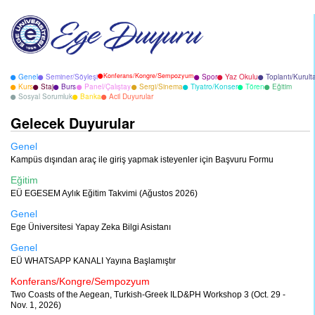
Konferans/Kongre/Sempozyum
Genel
Seminer/Söyleşi
Spor
Yaz Okulu
Toplantı/Kurult
Kurs
Staj
Burs
Panel/Çalıştay
Sergi/Sinema
Tiyatro/Konser
Tören
Eğitim
Sosyal Sorumluk
Banka
Acil Duyurular
Gelecek Duyurular
Genel
Kampüs dışından araç ile giriş yapmak isteyenler için Başvuru Formu
Eğitim
EÜ EGESEM Aylık Eğitim Takvimi (Ağustos 2026)
Genel
Ege Üniversitesi Yapay Zeka Bilgi Asistanı
Genel
EÜ WHATSAPP KANALI Yayına Başlamıştır
Konferans/Kongre/Sempozyum
Two Coasts of the Aegean, Turkish-Greek ILD&PH Workshop 3 (Oct. 29 -
Nov. 1, 2026)