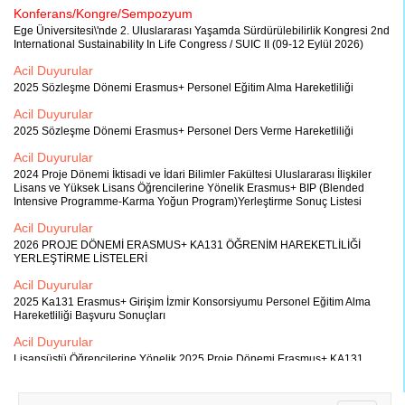
Konferans/Kongre/Sempozyum
Ege Üniversitesi\'nde 2. Uluslararası Yaşamda Sürdürülebilirlik Kongresi 2nd
International Sustainability In Life Congress / SUIC II (09-12 Eylül 2026)
Acil Duyurular
2025 Sözleşme Dönemi Erasmus+ Personel Eğitim Alma Hareketliliği
Acil Duyurular
2025 Sözleşme Dönemi Erasmus+ Personel Ders Verme Hareketliliği
Acil Duyurular
2024 Proje Dönemi İktisadi ve İdari Bilimler Fakültesi Uluslararası İlişkiler
Lisans ve Yüksek Lisans Öğrencilerine Yönelik Erasmus+ BIP (Blended
Intensive Programme-Karma Yoğun Program)Yerleştirme Sonuç Listesi
Acil Duyurular
2026 PROJE DÖNEMİ ERASMUS+ KA131 ÖĞRENİM HAREKETLİLİĞİ
YERLEŞTİRME LİSTELERİ
Acil Duyurular
2025 Ka131 Erasmus+ Girişim İzmir Konsorsiyumu Personel Eğitim Alma
Hareketliliği Başvuru Sonuçları
Acil Duyurular
Lisansüstü Öğrencilerine Yönelik 2025 Proje Dönemi Erasmus+ KA131
Girişim İzmir Staj Konsorsiyumu Öğrenci Hareketliliği İlanı
Acil Duyurular