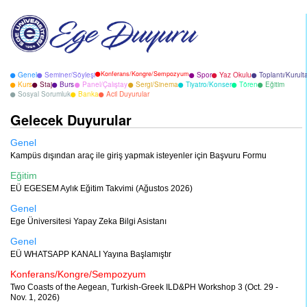
Konferans/Kongre/Sempozyum
Genel
Seminer/Söyleşi
Spor
Yaz Okulu
Toplantı/Kurult
Kurs
Staj
Burs
Panel/Çalıştay
Sergi/Sinema
Tiyatro/Konser
Tören
Eğitim
Sosyal Sorumluk
Banka
Acil Duyurular
Gelecek Duyurular
Genel
Kampüs dışından araç ile giriş yapmak isteyenler için Başvuru Formu
Eğitim
EÜ EGESEM Aylık Eğitim Takvimi (Ağustos 2026)
Genel
Ege Üniversitesi Yapay Zeka Bilgi Asistanı
Genel
EÜ WHATSAPP KANALI Yayına Başlamıştır
Konferans/Kongre/Sempozyum
Two Coasts of the Aegean, Turkish-Greek ILD&PH Workshop 3 (Oct. 29 -
Nov. 1, 2026)