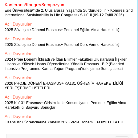
Konferans/Kongre/Sempozyum
Ege Üniversitesi\'nde 2. Uluslararası Yaşamda Sürdürülebilirlik Kongresi 2nd
International Sustainability In Life Congress / SUIC II (09-12 Eylül 2026)
Acil Duyurular
2025 Sözleşme Dönemi Erasmus+ Personel Eğitim Alma Hareketliliği
Acil Duyurular
2025 Sözleşme Dönemi Erasmus+ Personel Ders Verme Hareketliliği
Acil Duyurular
2024 Proje Dönemi İktisadi ve İdari Bilimler Fakültesi Uluslararası İlişkiler
Lisans ve Yüksek Lisans Öğrencilerine Yönelik Erasmus+ BIP (Blended
Intensive Programme-Karma Yoğun Program)Yerleştirme Sonuç Listesi
Acil Duyurular
2026 PROJE DÖNEMİ ERASMUS+ KA131 ÖĞRENİM HAREKETLİLİĞİ
YERLEŞTİRME LİSTELERİ
Acil Duyurular
2025 Ka131 Erasmus+ Girişim İzmir Konsorsiyumu Personel Eğitim Alma
Hareketliliği Başvuru Sonuçları
Acil Duyurular
Lisansüstü Öğrencilerine Yönelik 2025 Proje Dönemi Erasmus+ KA131
Girişim İzmir Staj Konsorsiyumu Öğrenci Hareketliliği İlanı
Acil Duyurular