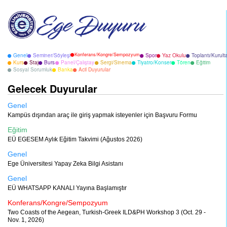
Konferans/Kongre/Sempozyum
Genel
Seminer/Söyleşi
Spor
Yaz Okulu
Toplantı/Kurult
Kurs
Staj
Burs
Panel/Çalıştay
Sergi/Sinema
Tiyatro/Konser
Tören
Eğitim
Sosyal Sorumluk
Banka
Acil Duyurular
Gelecek Duyurular
Genel
Kampüs dışından araç ile giriş yapmak isteyenler için Başvuru Formu
Eğitim
EÜ EGESEM Aylık Eğitim Takvimi (Ağustos 2026)
Genel
Ege Üniversitesi Yapay Zeka Bilgi Asistanı
Genel
EÜ WHATSAPP KANALI Yayına Başlamıştır
Konferans/Kongre/Sempozyum
Two Coasts of the Aegean, Turkish-Greek ILD&PH Workshop 3 (Oct. 29 -
Nov. 1, 2026)