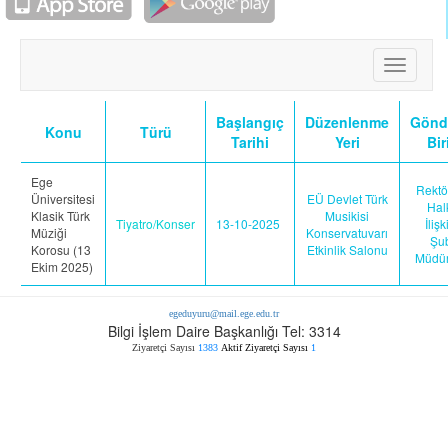
2025 PROJE DÖNEMİ ERASMUS+ STAJ HAREKETLİLİĞİ İLANI
Toggle
navigati
Başlangıç
Düzenlenme
Gönd
Konu
Türü
Tarihi
Yeri
Bir
Ege
Rektö
Üniversitesi
EÜ Devlet Türk
Hal
Klasik Türk
Musikisi
Tiyatro/Konser
13-10-2025
İlişk
Müziği
Konservatuvarı
Şu
Korosu (13
Etkinlik Salonu
Müdür
Ekim 2025)
egeduyuru@mail.ege.edu.tr
Bilgi İşlem Daire Başkanlığı Tel: 3314
Ziyaretçi Sayısı
1383
Aktif Ziyaretçi Sayısı
1