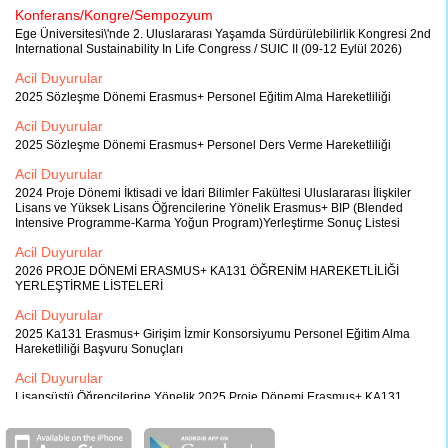
Konferans/Kongre/Sempozyum
Ege Üniversitesi\'nde 2. Uluslararası Yaşamda Sürdürülebilirlik Kongresi 2nd
International Sustainability In Life Congress / SUIC II (09-12 Eylül 2026)
Acil Duyurular
2025 Sözleşme Dönemi Erasmus+ Personel Eğitim Alma Hareketliliği
Acil Duyurular
2025 Sözleşme Dönemi Erasmus+ Personel Ders Verme Hareketliliği
Acil Duyurular
2024 Proje Dönemi İktisadi ve İdari Bilimler Fakültesi Uluslararası İlişkiler
Lisans ve Yüksek Lisans Öğrencilerine Yönelik Erasmus+ BIP (Blended
Intensive Programme-Karma Yoğun Program)Yerleştirme Sonuç Listesi
Acil Duyurular
2026 PROJE DÖNEMİ ERASMUS+ KA131 ÖĞRENİM HAREKETLİLİĞİ
YERLEŞTİRME LİSTELERİ
Acil Duyurular
2025 Ka131 Erasmus+ Girişim İzmir Konsorsiyumu Personel Eğitim Alma
Hareketliliği Başvuru Sonuçları
Acil Duyurular
Lisansüstü Öğrencilerine Yönelik 2025 Proje Dönemi Erasmus+ KA131
Girişim İzmir Staj Konsorsiyumu Öğrenci Hareketliliği İlanı
Acil Duyurular