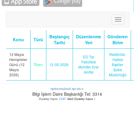
Toggle
navigati
Başlangıç
Düzenlenme
Gönderen
Konu
Türü
Tarihi
Yeri
Birim
12 Mayıs
Rektörlük-
EÜ Tıp
Hemşireler
Halkla
Fakültesi
Günü (12
Tören
12-05-2026
İlişkiler
Muhittin Erel
Mayıs
Şube
Amfisi
2026)
Müdürlüğü
egeduyuru@mail.ege.edu.tr
Bilgi İşlem Daire Başkanlığı Tel: 3314
Ziyaretçi Sayısı
15587
Aktif Ziyaretçi Sayısı
1