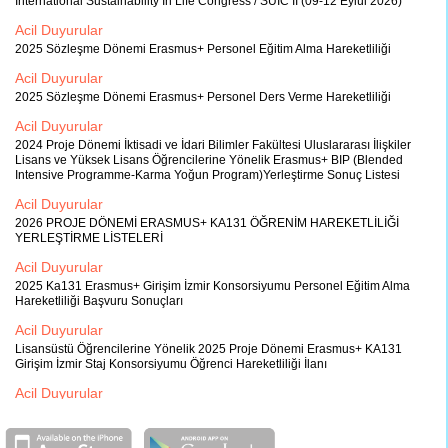
International Sustainability In Life Congress / SUIC II (09-12 Eylül 2026)
Acil Duyurular
2025 Sözleşme Dönemi Erasmus+ Personel Eğitim Alma Hareketliliği
Acil Duyurular
2025 Sözleşme Dönemi Erasmus+ Personel Ders Verme Hareketliliği
Acil Duyurular
2024 Proje Dönemi İktisadi ve İdari Bilimler Fakültesi Uluslararası İlişkiler
Lisans ve Yüksek Lisans Öğrencilerine Yönelik Erasmus+ BIP (Blended
Intensive Programme-Karma Yoğun Program)Yerleştirme Sonuç Listesi
Acil Duyurular
2026 PROJE DÖNEMİ ERASMUS+ KA131 ÖĞRENİM HAREKETLİLİĞİ
YERLEŞTİRME LİSTELERİ
Acil Duyurular
2025 Ka131 Erasmus+ Girişim İzmir Konsorsiyumu Personel Eğitim Alma
Hareketliliği Başvuru Sonuçları
Acil Duyurular
Lisansüstü Öğrencilerine Yönelik 2025 Proje Dönemi Erasmus+ KA131
Girişim İzmir Staj Konsorsiyumu Öğrenci Hareketliliği İlanı
Acil Duyurular
2025 PROJE DÖNEMİ ERASMUS+ STAJ HAREKETLİLİĞİ İLANI