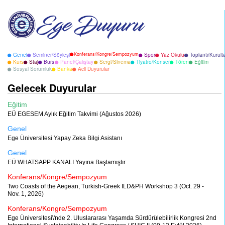
Konferans/Kongre/Sempozyum
Genel
Seminer/Söyleşi
Spor
Yaz Okulu
Toplantı/Kurult
Kurs
Staj
Burs
Panel/Çalıştay
Sergi/Sinema
Tiyatro/Konser
Tören
Eğitim
Sosyal Sorumluk
Banka
Acil Duyurular
Gelecek Duyurular
Eğitim
EÜ EGESEM Aylık Eğitim Takvimi (Ağustos 2026)
Genel
Ege Üniversitesi Yapay Zeka Bilgi Asistanı
Genel
EÜ WHATSAPP KANALI Yayına Başlamıştır
Konferans/Kongre/Sempozyum
Two Coasts of the Aegean, Turkish-Greek ILD&PH Workshop 3 (Oct. 29 -
Nov. 1, 2026)
Konferans/Kongre/Sempozyum
Ege Üniversitesi\'nde 2. Uluslararası Yaşamda Sürdürülebilirlik Kongresi 2nd