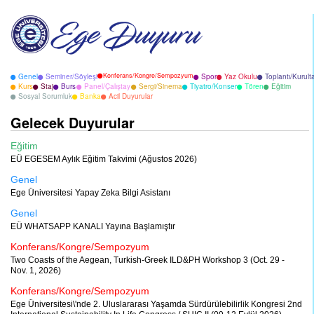
Konferans/Kongre/Sempozyum
Genel
Seminer/Söyleşi
Spor
Yaz Okulu
Toplantı/Kurult
Kurs
Staj
Burs
Panel/Çalıştay
Sergi/Sinema
Tiyatro/Konser
Tören
Eğitim
Sosyal Sorumluk
Banka
Acil Duyurular
Gelecek Duyurular
Eğitim
EÜ EGESEM Aylık Eğitim Takvimi (Ağustos 2026)
Genel
Ege Üniversitesi Yapay Zeka Bilgi Asistanı
Genel
EÜ WHATSAPP KANALI Yayına Başlamıştır
Konferans/Kongre/Sempozyum
Two Coasts of the Aegean, Turkish-Greek ILD&PH Workshop 3 (Oct. 29 -
Nov. 1, 2026)
Konferans/Kongre/Sempozyum
Ege Üniversitesi\'nde 2. Uluslararası Yaşamda Sürdürülebilirlik Kongresi 2nd