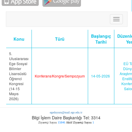
Toggle
navigati
Başlangıç
Düzen
Konu
Türü
Tarihi
Yer
5.
Uluslararası
Ege Sosyal
EÜ T
Bilimler
Düny
Lisansüstü
Araştırm
Konferans/Kongre/Sempozyum
14-05-2026
Öğrenci
Ensti
Kongresi
Konfe
(14-15
Salo
Mayıs
2026)
egeduyuru@mail.ege.edu.tr
Bilgi İşlem Daire Başkanlığı Tel: 3314
Ziyaretçi Sayısı
15846
Aktif Ziyaretçi Sayısı
1