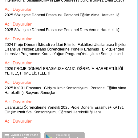
International Sustainability In Life Congress / SUIC II (09-12 Eylül 2026)
Acil Duyurular
2025 Sözleşme Dönemi Erasmus+ Personel Eğitim Alma Hareketliliği
Acil Duyurular
2025 Sözleşme Dönemi Erasmus+ Personel Ders Verme Hareketliliği
Acil Duyurular
2024 Proje Dönemi İktisadi ve İdari Bilimler Fakültesi Uluslararası İlişkiler
Lisans ve Yüksek Lisans Öğrencilerine Yönelik Erasmus+ BIP (Blended
Intensive Programme-Karma Yoğun Program)Yerleştirme Sonuç Listesi
Acil Duyurular
2026 PROJE DÖNEMİ ERASMUS+ KA131 ÖĞRENİM HAREKETLİLİĞİ
YERLEŞTİRME LİSTELERİ
Acil Duyurular
2025 Ka131 Erasmus+ Girişim İzmir Konsorsiyumu Personel Eğitim Alma
Hareketliliği Başvuru Sonuçları
Acil Duyurular
Lisansüstü Öğrencilerine Yönelik 2025 Proje Dönemi Erasmus+ KA131
Girişim İzmir Staj Konsorsiyumu Öğrenci Hareketliliği İlanı
Acil Duyurular
2025 PROJE DÖNEMİ ERASMUS+ STAJ HAREKETLİLİĞİ İLANI