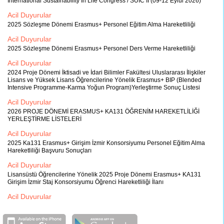
International Sustainability In Life Congress / SUIC II (09-12 Eylül 2026)
Acil Duyurular
2025 Sözleşme Dönemi Erasmus+ Personel Eğitim Alma Hareketliliği
Acil Duyurular
2025 Sözleşme Dönemi Erasmus+ Personel Ders Verme Hareketliliği
Acil Duyurular
2024 Proje Dönemi İktisadi ve İdari Bilimler Fakültesi Uluslararası İlişkiler
Lisans ve Yüksek Lisans Öğrencilerine Yönelik Erasmus+ BIP (Blended
Intensive Programme-Karma Yoğun Program)Yerleştirme Sonuç Listesi
Acil Duyurular
2026 PROJE DÖNEMİ ERASMUS+ KA131 ÖĞRENİM HAREKETLİLİĞİ
YERLEŞTİRME LİSTELERİ
Acil Duyurular
2025 Ka131 Erasmus+ Girişim İzmir Konsorsiyumu Personel Eğitim Alma
Hareketliliği Başvuru Sonuçları
Acil Duyurular
Lisansüstü Öğrencilerine Yönelik 2025 Proje Dönemi Erasmus+ KA131
Girişim İzmir Staj Konsorsiyumu Öğrenci Hareketliliği İlanı
Acil Duyurular
2025 PROJE DÖNEMİ ERASMUS+ STAJ HAREKETLİLİĞİ İLANI