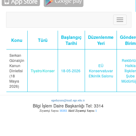
Toggle
navigati
Başlangıç
Düzenlenme
Gönder
Konu
Türü
Tarihi
Yeri
Birim
Serkan
Günalçin
Rektörlü
Kanun
EÜ
Halkla
Dinletisi
Tiyatro/Konser
18-05-2026
Konservatuvar
İlişkiler
(18
Etkinlik Salonu
Şube
Mayıs
Müdürlü
2026)
egeduyuru@mail.ege.edu.tr
Bilgi İşlem Daire Başkanlığı Tel: 3314
Ziyaretçi Sayısı
16161
Aktif Ziyaretçi Sayısı
1