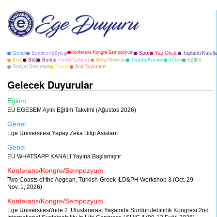
Konferans/Kongre/Sempozyum
Genel
Seminer/Söyleşi
Spor
Yaz Okulu
Toplantı/Kurult
Kurs
Staj
Burs
Panel/Çalıştay
Sergi/Sinema
Tiyatro/Konser
Tören
Eğitim
Sosyal Sorumluk
Banka
Acil Duyurular
Gelecek Duyurular
Eğitim
EÜ EGESEM Aylık Eğitim Takvimi (Ağustos 2026)
Genel
Ege Üniversitesi Yapay Zeka Bilgi Asistanı
Genel
EÜ WHATSAPP KANALI Yayına Başlamıştır
Konferans/Kongre/Sempozyum
Two Coasts of the Aegean, Turkish-Greek ILD&PH Workshop 3 (Oct. 29 -
Nov. 1, 2026)
Konferans/Kongre/Sempozyum
Ege Üniversitesi\'nde 2. Uluslararası Yaşamda Sürdürülebilirlik Kongresi 2nd