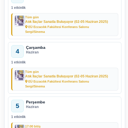
1 etkinlik
Tüm gün
Atık İlaçlar Sanatla Buluşuyor (02-05 Haziran 2025)
EÜ Eczacılık Fakültesi Konferans Salonu
Sergi/Sinema
Çarşamba
4
Haziran
1 etkinlik
Tüm gün
Atık İlaçlar Sanatla Buluşuyor (02-05 Haziran 2025)
EÜ Eczacılık Fakültesi Konferans Salonu
Sergi/Sinema
Perşembe
5
Haziran
1 etkinlik
17:00 bitiş