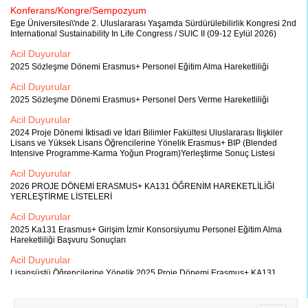
Konferans/Kongre/Sempozyum
Ege Üniversitesi\'nde 2. Uluslararası Yaşamda Sürdürülebilirlik Kongresi 2nd
International Sustainability In Life Congress / SUIC II (09-12 Eylül 2026)
Acil Duyurular
2025 Sözleşme Dönemi Erasmus+ Personel Eğitim Alma Hareketliliği
Acil Duyurular
2025 Sözleşme Dönemi Erasmus+ Personel Ders Verme Hareketliliği
Acil Duyurular
2024 Proje Dönemi İktisadi ve İdari Bilimler Fakültesi Uluslararası İlişkiler
Lisans ve Yüksek Lisans Öğrencilerine Yönelik Erasmus+ BIP (Blended
Intensive Programme-Karma Yoğun Program)Yerleştirme Sonuç Listesi
Acil Duyurular
2026 PROJE DÖNEMİ ERASMUS+ KA131 ÖĞRENİM HAREKETLİLİĞİ
YERLEŞTİRME LİSTELERİ
Acil Duyurular
2025 Ka131 Erasmus+ Girişim İzmir Konsorsiyumu Personel Eğitim Alma
Hareketliliği Başvuru Sonuçları
Acil Duyurular
Lisansüstü Öğrencilerine Yönelik 2025 Proje Dönemi Erasmus+ KA131
Girişim İzmir Staj Konsorsiyumu Öğrenci Hareketliliği İlanı
Acil Duyurular