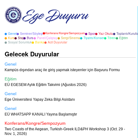
Konferans/Kongre/Sempozyum
Genel
Seminer/Söyleşi
Spor
Yaz Okulu
Toplantı/Kurult
Kurs
Staj
Burs
Panel/Çalıştay
Sergi/Sinema
Tiyatro/Konser
Tören
Eğitim
Sosyal Sorumluk
Banka
Acil Duyurular
Gelecek Duyurular
Genel
Kampüs dışından araç ile giriş yapmak isteyenler için Başvuru Formu
Eğitim
EÜ EGESEM Aylık Eğitim Takvimi (Ağustos 2026)
Genel
Ege Üniversitesi Yapay Zeka Bilgi Asistanı
Genel
EÜ WHATSAPP KANALI Yayına Başlamıştır
Konferans/Kongre/Sempozyum
Two Coasts of the Aegean, Turkish-Greek ILD&PH Workshop 3 (Oct. 29 -
Nov. 1, 2026)