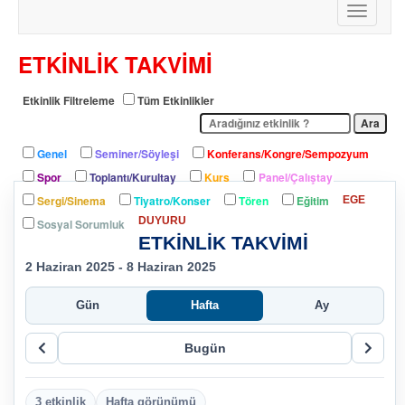
Toggle
2025 PROJE DÖNEMİ ERASMUS+ STAJ HAREKETLİLİĞİ İLANI
navigati
ETKİNLİK TAKVİMİ
Etkinlik Filtreleme
Tüm Etkinlikler
Genel
Seminer/Söyleşi
Konferans/Kongre/Sempozyum
Spor
Toplantı/Kurultay
Kurs
Panel/Çalıştay
Sergi/Sinema
Tiyatro/Konser
Tören
Eğitim
EGE
DUYURU
Sosyal Sorumluk
ETKİNLİK TAKVİMİ
2 Haziran 2025 - 8 Haziran 2025
Gün
Hafta
Ay
Bugün
3 etkinlik
Hafta görünümü