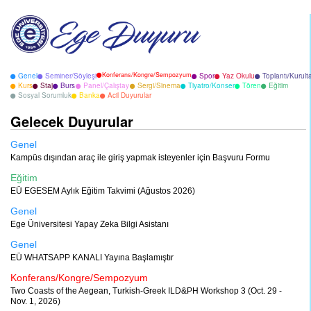
Konferans/Kongre/Sempozyum
Genel
Seminer/Söyleşi
Spor
Yaz Okulu
Toplantı/Kurult
Kurs
Staj
Burs
Panel/Çalıştay
Sergi/Sinema
Tiyatro/Konser
Tören
Eğitim
Sosyal Sorumluk
Banka
Acil Duyurular
Gelecek Duyurular
Genel
Kampüs dışından araç ile giriş yapmak isteyenler için Başvuru Formu
Eğitim
EÜ EGESEM Aylık Eğitim Takvimi (Ağustos 2026)
Genel
Ege Üniversitesi Yapay Zeka Bilgi Asistanı
Genel
EÜ WHATSAPP KANALI Yayına Başlamıştır
Konferans/Kongre/Sempozyum
Two Coasts of the Aegean, Turkish-Greek ILD&PH Workshop 3 (Oct. 29 -
Nov. 1, 2026)