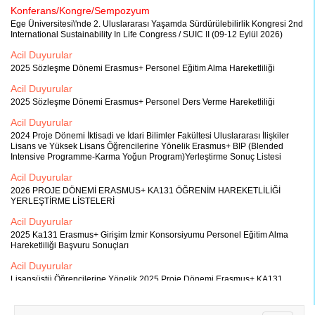
Konferans/Kongre/Sempozyum
Ege Üniversitesi\'nde 2. Uluslararası Yaşamda Sürdürülebilirlik Kongresi 2nd
International Sustainability In Life Congress / SUIC II (09-12 Eylül 2026)
Acil Duyurular
2025 Sözleşme Dönemi Erasmus+ Personel Eğitim Alma Hareketliliği
Acil Duyurular
2025 Sözleşme Dönemi Erasmus+ Personel Ders Verme Hareketliliği
Acil Duyurular
2024 Proje Dönemi İktisadi ve İdari Bilimler Fakültesi Uluslararası İlişkiler
Lisans ve Yüksek Lisans Öğrencilerine Yönelik Erasmus+ BIP (Blended
Intensive Programme-Karma Yoğun Program)Yerleştirme Sonuç Listesi
Acil Duyurular
2026 PROJE DÖNEMİ ERASMUS+ KA131 ÖĞRENİM HAREKETLİLİĞİ
YERLEŞTİRME LİSTELERİ
Acil Duyurular
2025 Ka131 Erasmus+ Girişim İzmir Konsorsiyumu Personel Eğitim Alma
Hareketliliği Başvuru Sonuçları
Acil Duyurular
Lisansüstü Öğrencilerine Yönelik 2025 Proje Dönemi Erasmus+ KA131
Girişim İzmir Staj Konsorsiyumu Öğrenci Hareketliliği İlanı
Acil Duyurular