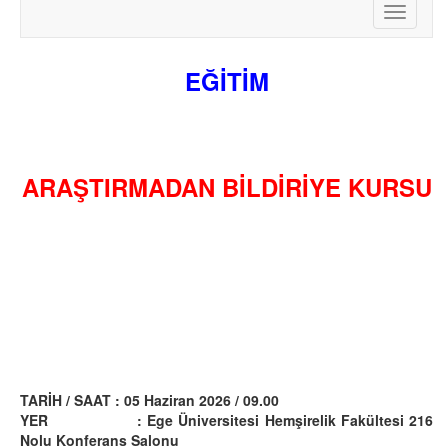
Toggle
2025 PROJE DÖNEMİ ERASMUS+ STAJ HAREKETLİLİĞİ İLANI
navigati
EĞİTİM
ARAŞTIRMADAN BİLDİRİYE KURSU
TARİH / SAAT : 05 Haziran 2026 / 09.00
YER :
Ege Üniversitesi Hemşirelik Fakültesi 216
Nolu Konferans Salonu